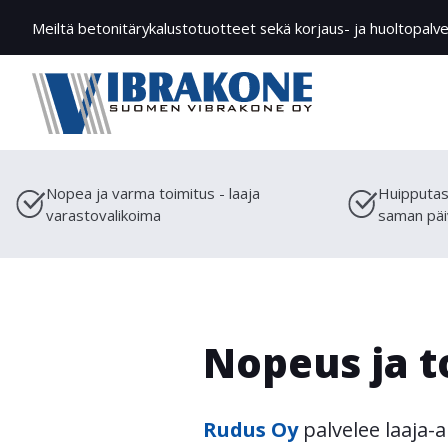
Meiltä betonitärykalustotuotteet sekä korjaus- ja huoltopalve
Nopea ja varma toimitus - laaja
Huipputas
varastovalikoima
saman päi
Nopeus ja 
Rudus Oy
palvelee laaja-a