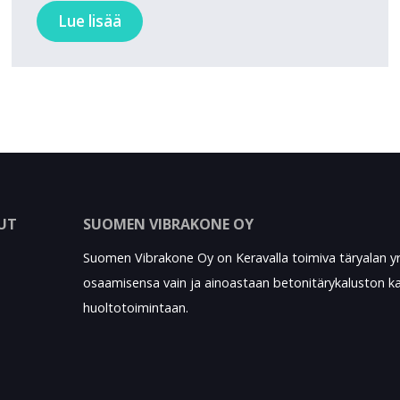
Lue lisää
LUT
SUOMEN VIBRAKONE OY
Suomen Vibrakone Oy on Keravalla toimiva täryalan y
osaamisensa vain ja ainoastaan betonitärykaluston kau
huoltotoimintaan.