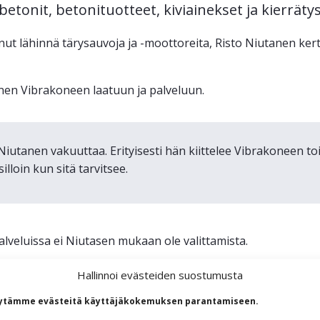
etonit, betonituotteet, kiviainekset ja kierräty
t lähinnä tärysauvoja ja -moottoreita, Risto Niutanen kerto
nen Vibrakoneen laatuun ja palveluun.
 Niutanen vakuuttaa. Erityisesti hän kiittelee Vibrakoneen t
illoin kun sitä tarvitsee.
veluissa ei Niutasen mukaan ole valittamista.
Hallinnoi evästeiden suostumusta
ytämme evästeitä käyttäjäkokemuksen parantamiseen.