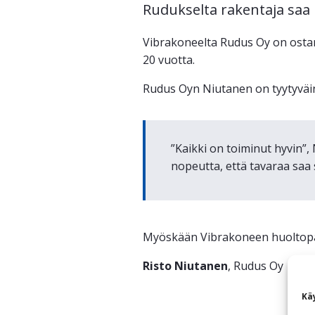
Rudukselta rakentaja saa b
Vibrakoneelta Rudus Oy on ostanu
20 vuotta.
Rudus Oyn Niutanen on tyytyväi
”Kaikki on toiminut hyvin”,
nopeutta, että tavaraa saa s
Myöskään Vibrakoneen huoltopal
Risto Niutanen
, Rudus Oy
Kä