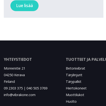
Lue lisää
YHTEYSTIEDOT
TUOTTEET JA PALVE
Moreenitie 21
Betonivibrat
04250 Kerava
Tärylinjurit
Finland
Tärypalkit
09 2303 375 | 040 505 3769
Hiertokoneet
info@vibrakone.com
Muottilukot
Huolto