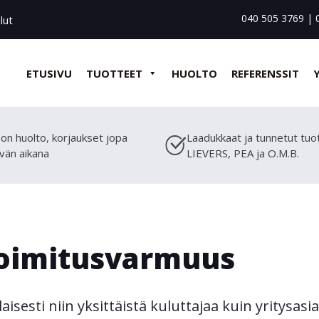
040 505 3769
|
lut
ETUSIVU
TUOTTEET
HUOLTO
REFERENSSIT
on huolto, korjaukset jopa
Laadukkaat ja tunnetut tuo
vän aikana
LIEVERS, PEA ja O.M.B.
toimitusvarmuus
laisesti niin yksittäistä kuluttajaa kuin yritysa