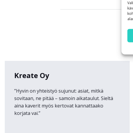
Val
käv
koh
ala
Kreate Oy
”Hyvin on yhteistyö sujunut: asiat, mitkä
sovitaan, ne pitää – samoin aikataulut. Sieltä
aina kaverit myös kertovat kannattaako
korjata vai.”