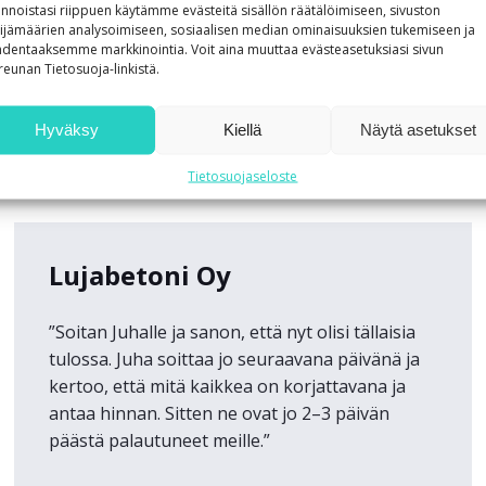
innoistasi riippuen käytämme evästeitä sisällön räätälöimiseen, sivuston
ijämäärien analysoimiseen, sosiaalisen median ominaisuuksien tukemiseen ja
dentaaksemme markkinointia. Voit aina muuttaa evästeasetuksiasi sivun
reunan Tietosuoja-linkistä.
Uusimmat referenssit
Hyväksy
Kiellä
Näytä asetukset
Tietosuojaseloste
Lujabetoni Oy
”Soitan Juhalle ja sanon, että nyt olisi tällaisia
tulossa. Juha soittaa jo seuraavana päivänä ja
kertoo, että mitä kaikkea on korjattavana ja
antaa hinnan. Sitten ne ovat jo 2–3 päivän
päästä palautuneet meille.”