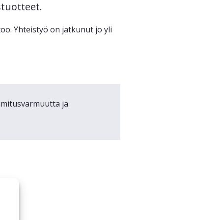
stuotteet.
o. Yhteistyö on jatkunut jo yli
oimitusvarmuutta ja