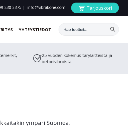
09 230 3375
|
info@vibrakone.com
Tarjouskori
YRITYS
YHTEYSTIEDOT
temerkit,
25 vuoden kokemus tärylaitteista ja
betonivibroista
siakkaitakin ympäri Suomea.