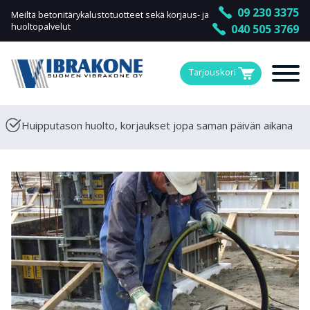
09 230 3375
Meiltä betonitärykalustotuotteet sekä korjaus- ja
huoltopalvelut
040 505 3769
Tarjouskori
Huipputason huolto, korjaukset jopa saman päivän aikana