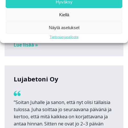
Heikkinen sanoo, että yhteistyö on toiminut
Hyväksy
erittäin hyvin ja etenkin huolto on toiminut
Kiellä
niin kuin on sovittu: ”Toimituslupaus on
pitänyt ja palvelu saatu priorisoitua”.
Näytä asetukset
Tietosuojaseloste
Lue lisää »
Lujabetoni Oy
”Soitan Juhalle ja sanon, että nyt olisi tällaisia
tulossa. Juha soittaa jo seuraavana päivänä ja
kertoo, että mitä kaikkea on korjattavana ja
antaa hinnan. Sitten ne ovat jo 2–3 päivän