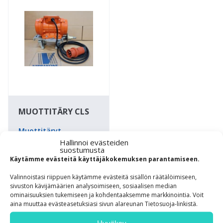
MUOTTITÄRY CLS
Muottitäryt
Hallinnoi evästeiden
Muottitäry
suostumusta
Käytämme evästeitä käyttäjäkokemuksen parantamiseen.
pikakiinnitysjalalla
sisältäen 5 metrin
Valinnoistasi riippuen käytämme evästeitä sisällön räätälöimiseen,
kaapelin ja
sivuston kävijämäärien analysoimiseen, sosiaalisen median
ominaisuuksien tukemiseen ja kohdentaaksemme markkinointia. Voit
pistokkeen valmiiksi
aina muuttaa evästeasetuksiasi sivun alareunan Tietosuoja-linkistä.
kytkettyinä.
Hyväksy