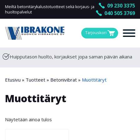
09 230 3375
Meiltä betonitärykalustotuotteet sekä korjaus- ja
huoltopalvelut
040 505 3769
Tarjouskori
Huipputason huolto, korjaukset jopa saman päivän aikana
Etusivu
»
Tuotteet
»
Betonivibrat
»
Muottitäryt
Muottitäryt
Näytetään ainoa tulos