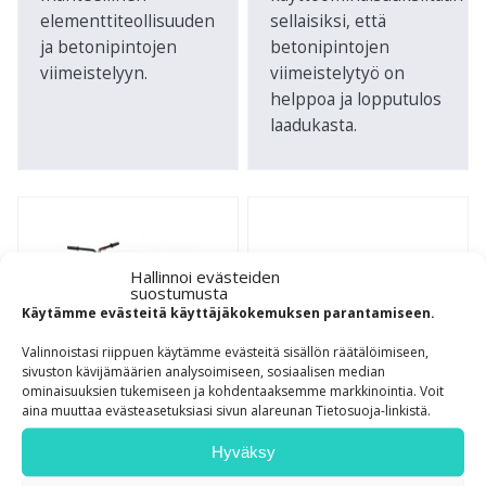
elementtiteollisuuden
sellaisiksi, että
ja betonipintojen
betonipintojen
viimeistelyyn.
viimeistelytyö on
helppoa ja lopputulos
laadukasta.
Hallinnoi evästeiden
suostumusta
Käytämme evästeitä käyttäjäkokemuksen parantamiseen.
Valinnoistasi riippuen käytämme evästeitä sisällön räätälöimiseen,
sivuston kävijämäärien analysoimiseen, sosiaalisen median
ominaisuuksien tukemiseen ja kohdentaaksemme markkinointia. Voit
aina muuttaa evästeasetuksiasi sivun alareunan Tietosuoja-linkistä.
Hyväksy
LAP45-
LTM‑EGX –