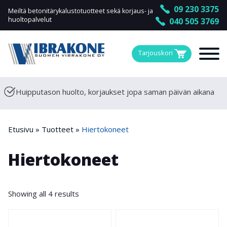
09 230 3375
Meiltä betonitärykalustotuotteet sekä korjaus- ja
huoltopalvelut
040 505 3769
Tarjouskori
Huipputason huolto, korjaukset jopa saman päivän aikana
Etusivu
»
Tuotteet
»
Hiertokoneet
Hiertokoneet
Showing all 4 results