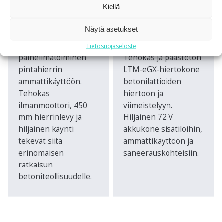
Kiellä
PINTAHIERRIN
AKKUKÄYTTÖINEN
HIERTOKONE
Hiertokoneet
Näytä asetukset
Hiertokoneet
LAP45 on kevyt,
Tietosuojaseloste
paineilmatoiminen
Tehokas ja päästötön
pintahierrin
LTM‑eGX‑hiertokone
ammattikäyttöön.
betonilattioiden
Tehokas
hiertoon ja
ilmanmoottori, 450
viimeistelyyn.
mm hierrinlevy ja
Hiljainen 72 V
hiljainen käynti
akkukone sisätiloihin,
tekevät siitä
ammattikäyttöön ja
erinomaisen
saneerauskohteisiin.
ratkaisun
betoniteollisuudelle.