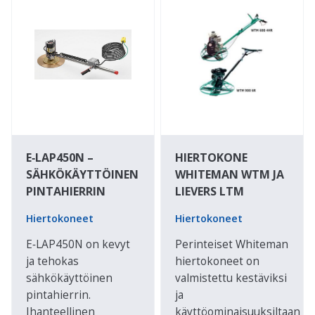
E‑LAP450N –
HIERTOKONE
SÄHKÖKÄYTTÖINEN
WHITEMAN WTM JA
PINTAHIERRIN
LIEVERS LTM
Hiertokoneet
Hiertokoneet
E‑LAP450N on kevyt
Perinteiset Whiteman
ja tehokas
hiertokoneet on
sähkökäyttöinen
valmistettu kestäviksi
pintahierrin.
ja
Ihanteellinen
käyttöominaisuuksiltaan