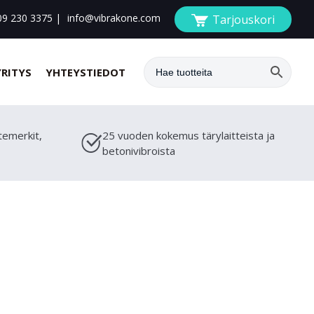
09 230 3375
|
info@vibrakone.com
Tarjouskori
YRITYS
YHTEYSTIEDOT
temerkit,
25 vuoden kokemus tärylaitteista ja
betonivibroista