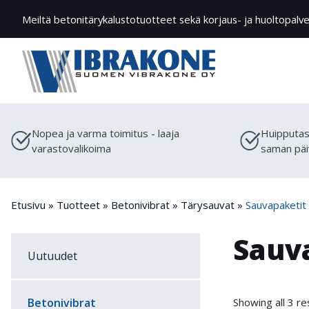
Meiltä betonitärykalustotuotteet sekä korjaus- ja huoltopalve
Nopea ja varma toimitus - laaja
Huipputas
varastovalikoima
saman päi
Etusivu
»
Tuotteet
»
Betonivibrat
»
Tärysauvat
»
Sauvapaketit
Sauv
Uutuudet
Showing all 3 re
Betonivibrat