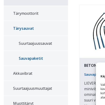
Tärymoottorit
Tärysauvat
Suurtaajuussauvat
Sauvapaketit
BETONIVIB
Akkuvibrat
Sauvapaketi
Kä
LIEVERS P-
Val
Suurtaajuus­muuttajat
minivibrapa
käv
koh
ominaisuude
ala
suuri väräht
Muottitäryt