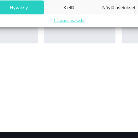
ekevät siitä
joustava akselisen
Harj
Hyväksy
Kiellä
Näytä asetukset
öisen
tärysauvan betonin
kevy
sauvan ja
tiivistykseen, sekä DVM-E
VPM
Tietosuojaseloste
in
moottorin.
amma
.