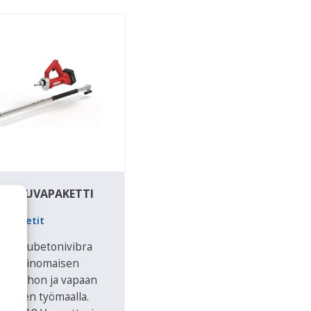
LI-SAUVAPAKETTI
apaketit
i‑akkubetonivibra
oaa erinomaisen
istystehon ja vapaan
kumisen työmaalla.