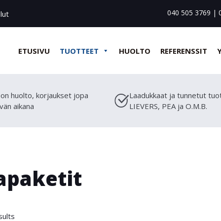
040 505 3769
|
lut
ETUSIVU
TUOTTEET
HUOLTO
REFERENSSIT
on huolto, korjaukset jopa
Laadukkaat ja tunnetut tuo
vän aikana
LIEVERS, PEA ja O.M.B.
apaketit
sults