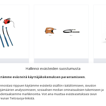
RAT P-14
DVM-E-
P18
Hallinnoi evästeiden suostumusta
TÄRYSAUVAPAKETTI
t
Sauv
ytämme evästeitä käyttäjäkokemuksen parantamiseen.
Sauvapaketit
14
P18L
innoistasi riippuen käytämme evästeitä sisällön räätälöimiseen, sivuston
ketin
Paketti sisältää
tarj
ijämäärien analysoimiseen, sosiaalisen median ominaisuuksien tukemiseen ja
dentaaksemme markkinointia. Voit aina muuttaa evästeasetuksiasi sivun
t (tärysauvan
helppokäyttöisen ja
tiiv
reunan Tietosuoja-linkistä.
elytaajuus ja
kestävän VHM-E 25 –
liik