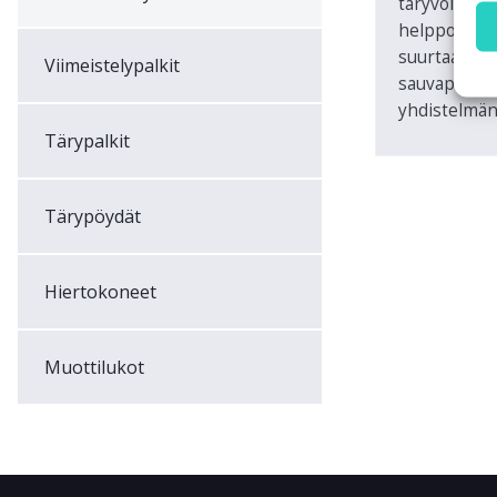
täryvoima) t
helppokäytt
suurtaajuus
Viimeistelypalkit
sauvapaket
yhdistelmän
Tärypalkit
Tärypöydät
Hiertokoneet
Muottilukot