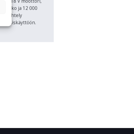
aton 18 V moottori,
t runko ja 12 000
 värähtely
ttilaiskäyttöön.