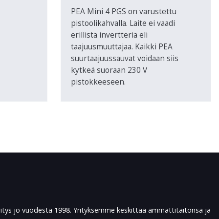
PEA Mini 4 PGS on varustettu
pistoolikahvalla. Laite ei vaadi
erillistä invertteriä eli
taajuusmuuttajaa. Kaikki PEA
suurtaajuussauvat voidaan siis
kytkeä suoraan 230 V
pistokkeeseen.
ritys jo vuodesta 1998. Yrityksemme keskittää ammattitaitonsa ja