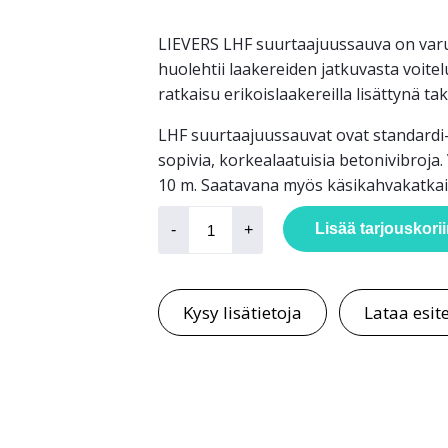
LIEVERS LHF suurtaajuussauva on varust
huolehtii laakereiden jatkuvasta voit
ratkaisu erikoislaakereilla lisättynä t
LHF suurtaajuussauvat ovat standardi-p
sopivia, korkealaatuisia betonivibroja
10 m. Saatavana myös käsikahvakatkaisi
Betonivibrat
LHF
Lisää tarjouskori
-
+
määrä
Kysy lisätietoja
Lataa esit