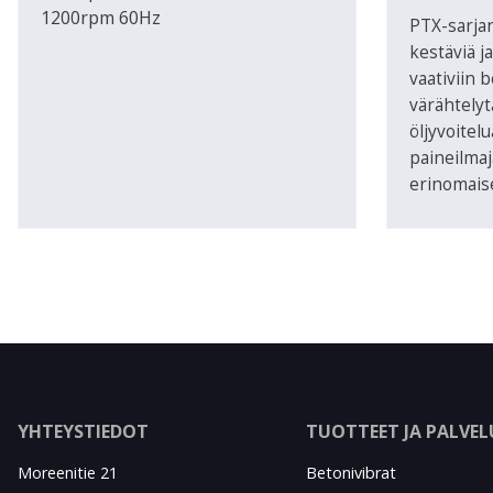
1200rpm 60Hz
PTX-sarjan
kestäviä j
vaativiin 
värähtelyt
öljyvoitelu
paineilmaj
erinomaise
YHTEYSTIEDOT
TUOTTEET JA PALVE
Moreenitie 21
Betonivibrat