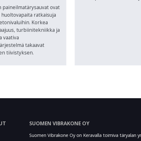
 paineilmatärysauvat ovat
a huoltovapaita ratkaisuja
betonivaluihin. Korkea
aajuus, turbiinitekniikka ja
a vaativa
ärjestelmä takaavat
n tiivistyksen.
LUT
SUOMEN VIBRAKONE OY
Suomen Vibrakone Oy on Keravalla toimiva täryalan y