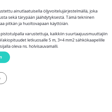
ettu ainutlaatuisella öljyvoitelujärjestelmällä, joka
elusta sekä tärypään jäähdytyksestä. Tämä tekninen
akaa pitkän ja huoltovapaan käyttöiän.
istotulpalla varustettuja, kaikkiin suurtaajuusmuuttajiin
. Vakiopituudet letkuosalle 5 m, 3×4 mm2 sähkökaapelille
jalla oleva ns. holvisauvamalli.
in
e