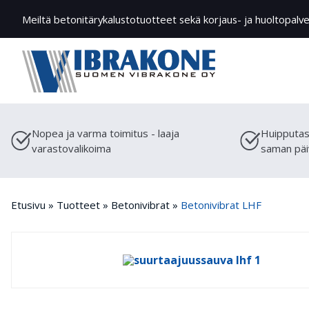
Meiltä betonitärykalustotuotteet sekä korjaus- ja huoltopalve
Nopea ja varma toimitus - laaja
Huipputas
varastovalikoima
saman päi
Etusivu
»
Tuotteet
»
Betonivibrat
»
Betonivibrat LHF