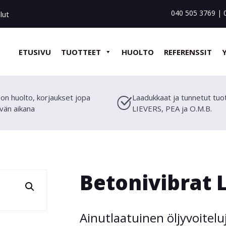
040 505 3769
|
lut
ETUSIVU
TUOTTEET
HUOLTO
REFERENSSIT
on huolto, korjaukset jopa
Laadukkaat ja tunnetut tuo
vän aikana
LIEVERS, PEA ja O.M.B.
Betonivibrat 
Ainutlaatuinen öljyvoitelu