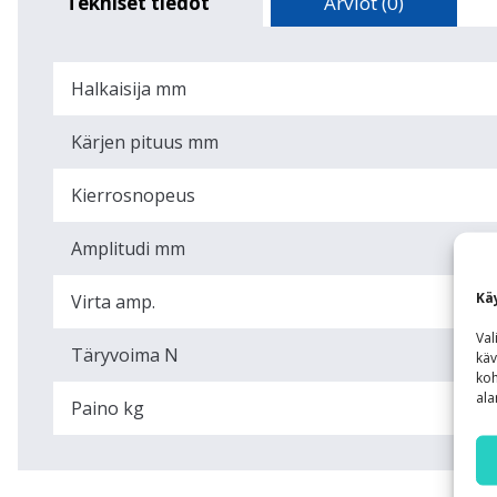
Tekniset tiedot
Arviot (0)
Halkaisija mm
Kärjen pituus mm
Kierrosnopeus
Amplitudi mm
Kä
Virta amp.
Val
Täryvoima N
käv
koh
ala
Paino kg