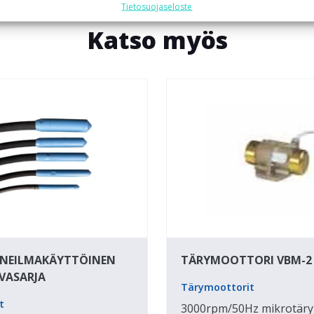
Tietosuojaseloste
Katso myös
AINEILMAKÄYTTÖINEN
TÄRYMOOTTORI VBM-2
VASARJA
Tärymoottorit
t
3000rpm/50Hz mikrotäry