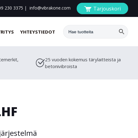
09 230 3375
|
info@vibrakone.com
Tarjouskori
YRITYS
YHTEYSTIEDOT
temerkit,
25 vuoden kokemus tärylaitteista ja
betonivibroista
LHF
järjestelmä