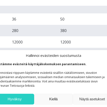
36
50
280
380
12000
12000
0,9
1,3
Hallinnoi evästeiden suostumusta
ytämme evästeitä käyttäjäkokemuksen parantamiseen.
4-4,5
8,5-10
innoistasi riippuen käytämme evästeitä sisällön räätälöimiseen, sivuston
1200
4000
ijämäärien analysoimiseen, sosiaalisen median ominaisuuksien tukemiseen ja
dentaaksemme markkinointia. Voit aina muuttaa evästeasetuksiasi sivun
reunan Tietosuoja-linkistä.
11,5
17
Hyväksy
Kiellä
Näytä asetukset