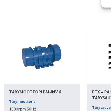
TÄRYMOOTTORI BM-INV 6
PTX – P
TÄRYSAU
Tärymoottorit
Tärysauva
1000rpm 50Hz