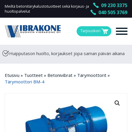
09 230 3375
Meiltä betonitärykalustotuotteet sekä korjaus- ja
huoltopalvelut
040 505 3769
Tarjouskori
Huipputason huolto, korjaukset jopa saman päivän aikana
Etusivu
»
Tuotteet
»
Betonivibrat
»
Tärymoottorit
»
Tärymoottori BM-4