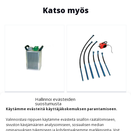
Katso myös
Hallinnoi evästeiden
SUURTAAJUUSMUUTTAJA
BETONIVIBRAT P-14
suostumusta
PEA MINI 24
Käytämme evästeitä käyttäjäkokemuksen parantamiseen.
Sauvapaketit
Suurtaajuus­muuttajat
Valinnoistasi riippuen käytämme evästeitä sisällön räätälöimiseen,
LIEVERS P-14
sivuston kävijämäärien analysoimiseen, sosiaalisen median
Pea Mini 24 ja Pea
minivibrapaketin
ominaisuuksien tukemiseen ja kohdentaaksemme markkinointia. Voit