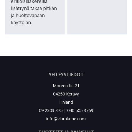
erikoislaakereilla
lisättynä takaa pitkän
ja huoltovapaan
käyttöiän.
YHTEYSTIEDOT
Moreenitie 21
04250 Kerava
Finland
09 2303 375 | 040 505 3769
info@vibrakone.com