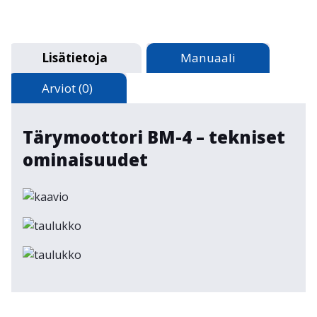
Lisätietoja
Manuaali
Arviot (0)
Tärymoottori BM-4 – tekniset
ominaisuudet