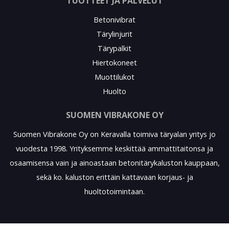
TUOTTEET JA PALVELUT
Betonivibrat
Tärylinjurit
Tärypalkit
Hiertokoneet
Muottilukot
Huolto
SUOMEN VIBRAKONE OY
Suomen Vibrakone Oy on Keravalla toimiva täryalan yritys jo
vuodesta 1998. Yrityksemme keskittää ammattitaitonsa ja
osaamisensa vain ja ainoastaan betonitärykaluston kauppaan,
sekä ko. kaluston erittäin kattavaan korjaus- ja
huoltotoimintaan.