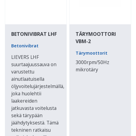
BETONIVIBRAT LHF
TÄRYMOOTTORI
VBM-2
Betonivibrat
Tärymoottorit
LIEVERS LHF
3000rpm/50Hz
suurtaajuussauva on
mikrotäry
varustettu
ainutlaatuisella
öljyvoitelujärjestelmällä,
joka huolehtii
laakereiden
jatkuvasta voitelusta
sekä tärypään
jäähdytyksestä. Tämä
tekninen ratkaisu