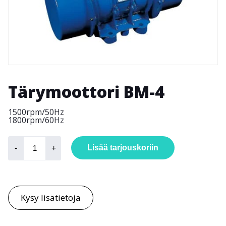
Tärymoottori BM-4
1500rpm/50Hz
1800rpm/60Hz
Tärymoottori
BM-
Lisää tarjouskoriin
-
+
4
määrä
Kysy lisätietoja