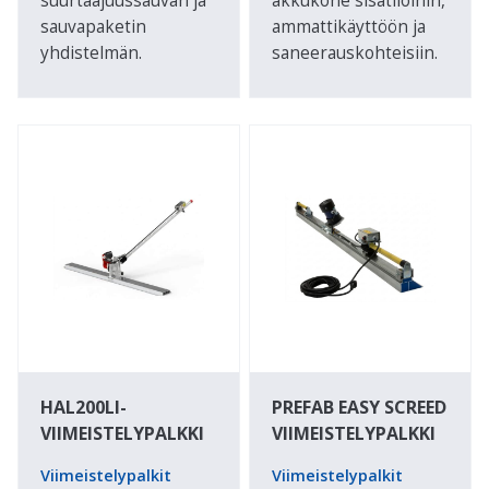
suurtaajuussauvan ja
akkukone sisätiloihin,
sauvapaketin
ammattikäyttöön ja
yhdistelmän.
saneerauskohteisiin.
HAL200LI-
PREFAB EASY SCREED
VIIMEISTELYPALKKI
VIIMEISTELYPALKKI
Viimeistelypalkit
Viimeistelypalkit