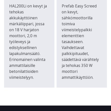
HAL200Li on kevyt ja
Prefab Easy Screed
tehokas
on kevyt,
akkukäyttöinen
sähkömoottorilla
märkäliippari, jossa
toimiva
on 18 V harjaton
viimeistelypalkki
moottori, 2,0 m
elementtien
työleveys ja
tasaukseen.
edistyksellinen
Vaihdettavat
lapakulmansäätö.
palkkipituudet,
Erinomainen valinta
säädettävä värähtely
ammattilaisille
ja tehokas 350 W
betonilattioiden
moottori
viimeistelyyn.
ammattikäyttöön.