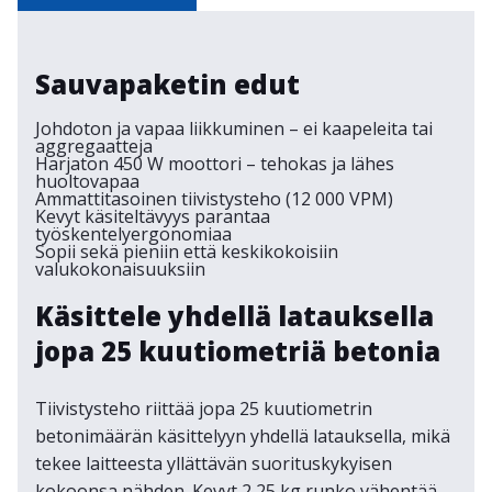
Sauvapaketin edut
Johdoton ja vapaa liikkuminen – ei kaapeleita tai
aggregaatteja
Harjaton 450 W moottori – tehokas ja lähes
huoltovapaa
Ammattitasoinen tiivistysteho (12 000 VPM)
Kevyt käsiteltävyys parantaa
työskentelyergonomiaa
Sopii sekä pieniin että keskikokoisiin
valukokonaisuuksiin
Käsittele yhdellä latauksella
jopa 25 kuutiometriä betonia
Tiivistysteho riittää jopa 25 kuutiometrin
betonimäärän käsittelyyn yhdellä latauksella, mikä
tekee laitteesta yllättävän suorituskykyisen
kokoonsa nähden. Kevyt 2,25 kg runko vähentää