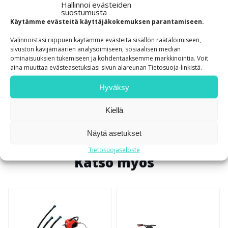
käyttöönottoa ja tehokasta tiivistystä ilman
Hallinnoi evästeiden
suostumusta
erillistä virtalähdettä. Kevyt rakenne ja johdoton
Käytämme evästeitä käyttäjäkokemuksen parantamiseen.
käyttö tekevät siitä sopivan myös pienille ja
Valinnoistasi riippuen käytämme evästeitä sisällön räätälöimiseen,
keskisuurille työmaille, joissa laitetta liikutellaan
sivuston kävijämäärien analysoimiseen, sosiaalisen median
usein.
ominaisuuksien tukemiseen ja kohdentaaksemme markkinointia. Voit
aina muuttaa evästeasetuksiasi sivun alareunan Tietosuoja-linkistä.
Avaa esite (pdf)
Hyväksy
Kiellä
Näytä asetukset
Tietosuojaseloste
Katso myös