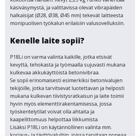
käsiväsymystä, ja valittavissa olevat vibrapäiden
halkaisijat (Ø28, Ø38, Ø45 mm) tekevät laitteesta
monipuolisen työkalun erilaisiin valusovelluksiin.
Kenelle laite sopii?
P18Li on varma valinta kaikille, jotka etsivät
kevyttä, tehokasta ja työmaalla sujuvasti mukana
kulkevaa akkukäyttöistä betonivibraa.
Se sopii erinomaisesti esimerkiksi betonivalujen
tekijöille, jotka tarvitsevat luotettavan ja helposti
mukana kulkevan tiivistysratkaisun ja laite toimii
hyvin myös elementtirakentamisessa, jossa
työskentelytilat voivat olla ahtaita ja
kaapelittomuus helpottaa liikkumista.
Lisäksi P18Li on käytännöllinen valinta mm.
korjaus- ja täyttövaluihin, joissa tarvitaan nopeaa