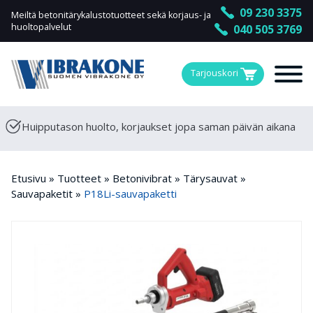
09 230 3375
Meiltä betonitärykalustotuotteet sekä korjaus- ja
huoltopalvelut
040 505 3769
Tarjouskori
Huipputason huolto, korjaukset jopa saman päivän aikana
Etusivu
»
Tuotteet
»
Betonivibrat
»
Tärysauvat
»
Sauvapaketit
»
P18Li-sauvapaketti