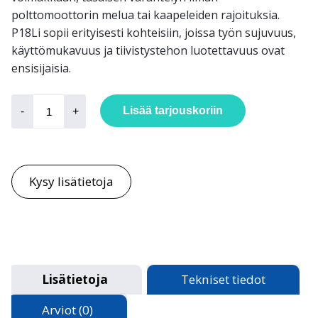
polttomoottorin melua tai kaapeleiden rajoituksia.
P18Li sopii erityisesti kohteisiin, joissa työn sujuvuus,
käyttömukavuus ja tiivistystehon luotettavuus ovat
ensisijaisia.
P18Li-
sauvapaketti
Lisää tarjouskoriin
-
+
määrä
Kysy lisätietoja
Lisätietoja
Tekniset tiedot
Arviot (0)