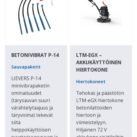
BETONIVIBRAT P-14
LTM‑EGX –
AKKUKÄYTTÖINEN
Sauvapaketit
HIERTOKONE
LIEVERS P-14
Hiertokoneet
minivibrapaketin
ominaisuudet
Tehokas ja päästötön
(tärysauvan suuri
LTM‑eGX‑hiertokone
värähtelytaajuus ja
betonilattioiden
täryvoima) tekevät
hiertoon ja
siitä
viimeistelyyn.
helppokäyttöisen
Hiljainen 72 V