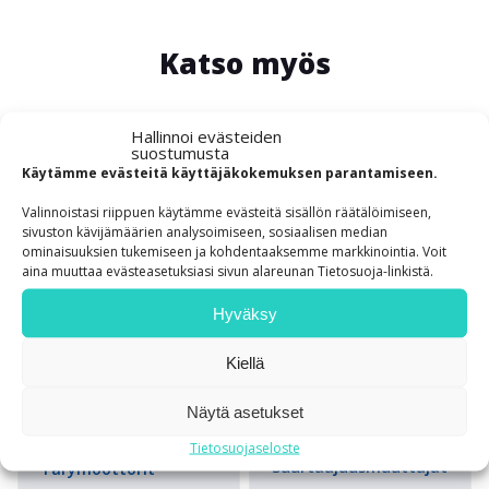
Katso myös
Hallinnoi evästeiden
suostumusta
Käytämme evästeitä käyttäjäkokemuksen parantamiseen.
Valinnoistasi riippuen käytämme evästeitä sisällön räätälöimiseen,
sivuston kävijämäärien analysoimiseen, sosiaalisen median
ominaisuuksien tukemiseen ja kohdentaaksemme markkinointia. Voit
aina muuttaa evästeasetuksiasi sivun alareunan Tietosuoja-linkistä.
Hyväksy
Kiellä
SUURTAAJUUSMUUTTAJ
TÄRYMOOTTORI
Näytä asetukset
PEA MINI 24
BM-INV 6
Tietosuojaseloste
Suurtaajuus­muuttajat
Tärymoottorit