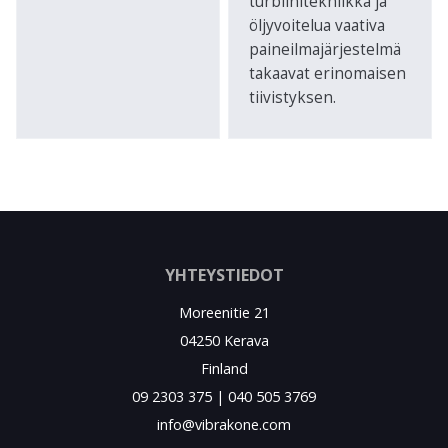
turbiinitekniikka ja
öljyvoitelua vaativa
paineilmajärjestelmä
takaavat erinomaisen
tiivistyksen.
YHTEYSTIEDOT
Moreenitie 21
04250 Kerava
Finland
09 2303 375 | 040 505 3769
info@vibrakone.com