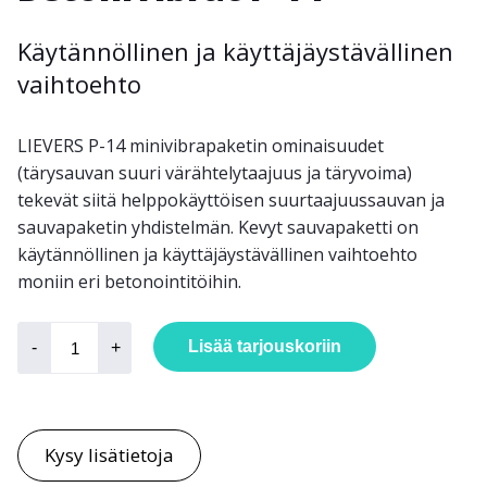
Käytännöllinen ja käyttäjäystävällinen
vaihtoehto
LIEVERS P-14 minivibrapaketin ominaisuudet
(tärysauvan suuri värähtelytaajuus ja täryvoima)
tekevät siitä helppokäyttöisen suurtaajuussauvan ja
sauvapaketin yhdistelmän. Kevyt sauvapaketti on
käytännöllinen ja käyttäjäystävällinen vaihtoehto
moniin eri betonointitöihin.
Betonivibrat
P-
Lisää tarjouskoriin
-
+
14
määrä
Kysy lisätietoja