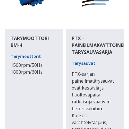
TÄRYMOOTTORI
PTX –
BM-4
PAINEILMAKÄYTTÖINEN
TÄRYSAUVASARJA
Tärymoottorit
Tärysauvat
1500rpm/50Hz
1800rpm/60Hz
PTX-sarjan
paineilmatärysauvat
ovat kestäviä ja
huoltovapaita
ratkaisuja vaativiin
betonivaluihin.
Korkea
värähtelytaajuus,